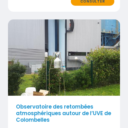
CONSULTER
Contenus
Visuel
Observatoire des retombées
atmosphériques autour de l’UVE de
Colombelles