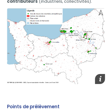
contributeurs
(industriels, collectivités).
media_
Points de prélèvement