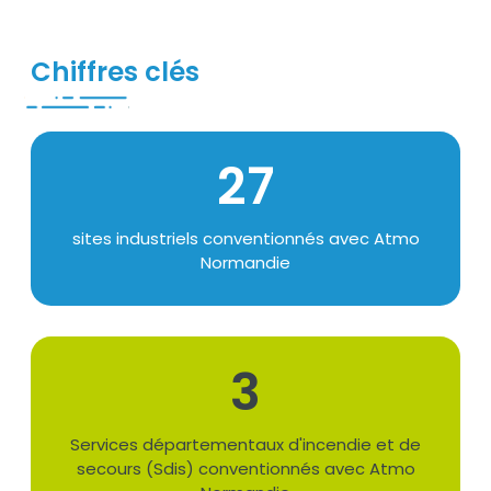
Chiffres clés
Chiffres
27
Texte
sites industriels conventionnés avec Atmo
Normandie
3
Texte
Services départementaux d'incendie et de
secours (Sdis) conventionnés avec Atmo