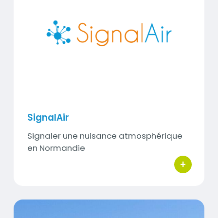
Visuel
SignalAir
Sous-
Signaler une nuisance atmosphérique
titre
en Normandie
+
bouton d'ac
Titre
Historique des incidents & évènements en Norma
Contenu