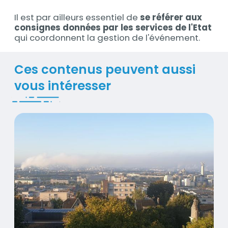
Il est par ailleurs essentiel de
se référer aux
consignes données par les services de l'Etat
qui coordonnent la gestion de l'événement.
Titre
Ces contenus peuvent aussi
vous intéresser
Incidents & évènements : du nouveau sur www.at
Contenus
Visuel