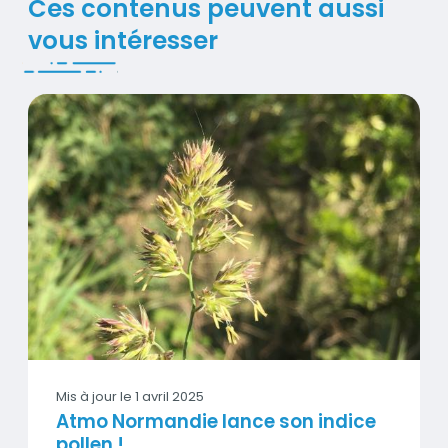
Titre
Ces contenus peuvent aussi
vous intéresser
Atmo Normandie lance son indice pollen !
Contenus
Visuel
Mis à jour le
1 avril 2025
Atmo Normandie lance son indice
pollen !