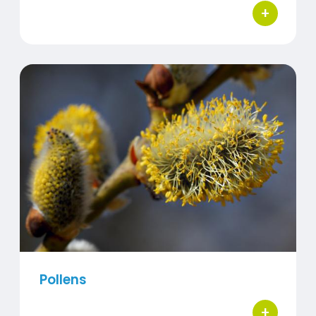
+
bouton d'ac
Pollens
Visuel
Pollens
+