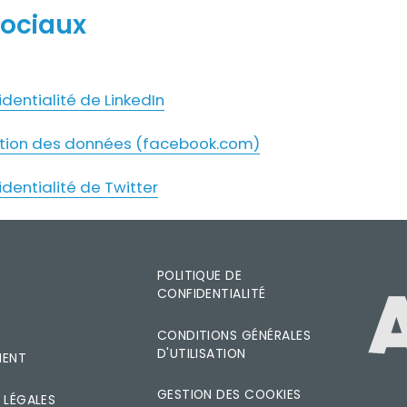
ociaux
identialité de LinkedIn
isation des données (facebook.com)
identialité de Twitter
POLITIQUE DE
CONFIDENTIALITÉ
IMAGE
T
CONDITIONS GÉNÉRALES
D'UTILISATION
MENT
GESTION DES COOKIES
 LÉGALES