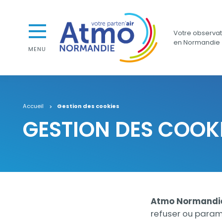
Aller au contenu
Aller au premier menu de navigation
Atmo Normandie
Aller à la recherche
Votre observato
en Normandie
MENU
Accueil
Gestion des cookies
GESTION DES COOK
Contenu
Contenu
Atmo Normand
refuser ou paramé