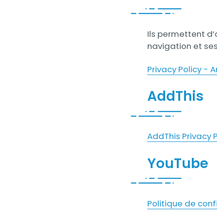
Contenu
Ils permettent d
navigation et se
Privacy Policy -
AddThis
Contenu
AddThis Privacy P
YouTube
Contenu
Politique de conf