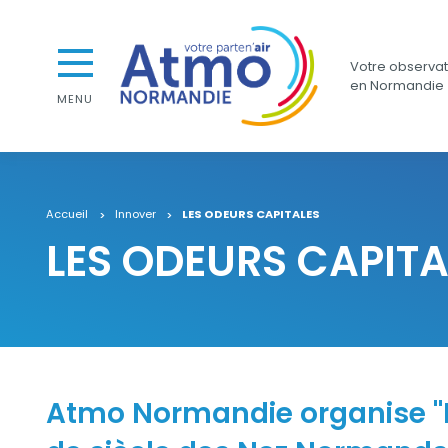
Aller au contenu
Aller au premier menu de navigation
Atmo Normandie
Aller à la recherche
Votre observato
en Normandie
MENU
Accueil
Innover
LES ODEURS CAPITALES
LES ODEURS CAPITA
Contenu
Atmo Normandie organise "Le