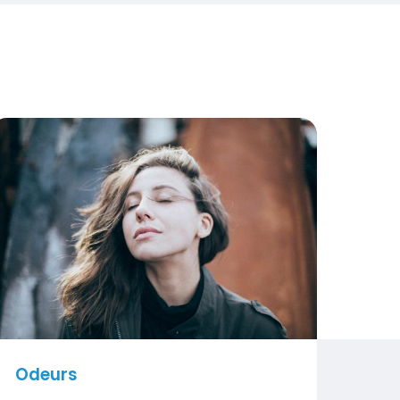
deurs
isuel
Odeurs