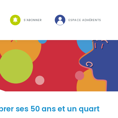
che
S'ABONNER
ESPACE ADHÉRENTS
Visuel
rer ses 50 ans et un quart