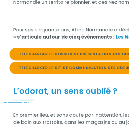
Normandie un territoire pionnier, et des Nez n
Pour ses cinquante ans, Atmo Normandie a décid
»
s’articule autour de cinq événements
:
Les N
TÉLÉCHARGER LE DOSSIER DE PRÉSENTATION DES OD
TÉLÉCHARGER LE KIT DE COMMUNICATION DES ODEU
L’odorat, un sens oublié ?
Contenu
En premier lieu, et sans doute par inattention, 
de bain aux trottoirs, dans les magasins ou au j