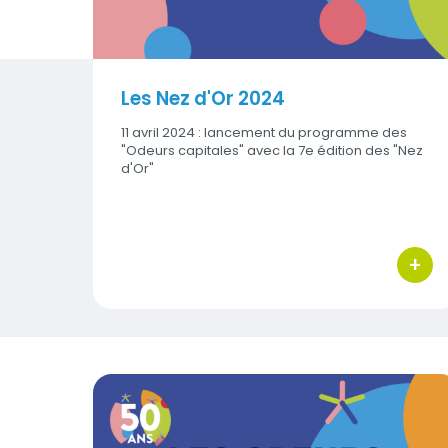
Les Nez d'Or 2024
11 avril 2024 : lancement du programme des
"Odeurs capitales" avec la 7e édition des "Nez
d'Or"
+
bouton
L'Exposition, Les Odeurs capitales
Contenus