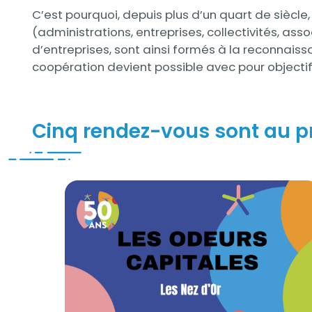
C’est pourquoi, depuis plus d’un quart de sièc
(administrations, entreprises, collectivités, ass
d’entreprises, sont ainsi formés à la reconnais
coopération devient possible avec pour objecti
Titre
Cinq rendez-vous sont au p
Les Nez d'Or 2024
Contenus
Visuel