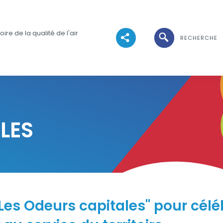
Ouvrir la recher
ire de la qualité de l'air
RECHERCHE
Voir les réseaux sociaux
LES
s Odeurs capitales" pour céléb