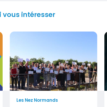
 vous intéresser
!
Les Nez Normands
O
Visuel
V
Les Nez Normands