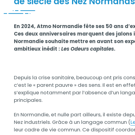
de siècle des Nez Normands a
Contenu
En 2024, Atmo Normandie fête ses 50 ans d’ex
Ces deux anniversaires marquent des jalons i
Normandie souhaite mettre en avant son expe
ambitieux inédit :
Les Odeurs capitales
.
Contenu
Depuis la crise sanitaire, beaucoup ont pris cons
c’est le « parent pauvre » des sens. Il est en e
s’explique notamment par l’absence d’un langa
principales.
En Normandie, et nulle part ailleurs, il existe 
Nez industriels. Grâce à un langage commun (
L
leur cadre de vie commun. Ce dispositif coordo