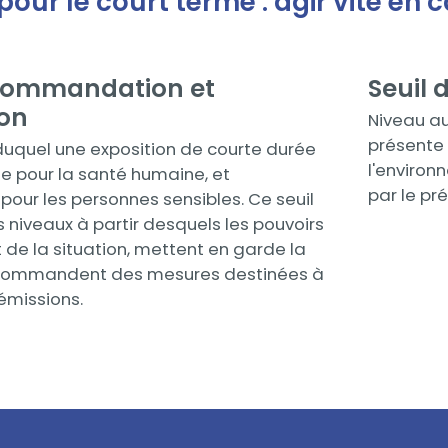
pour le court terme : agir vite en 
ecommandation et
Seuil 
Contenu
ion
Niveau au
présente 
uquel une exposition de courte durée
l'environ
ue pour la santé humaine, et
par le pré
pour les personnes sensibles. Ce seuil
 niveaux à partir desquels les pouvoirs
 de la situation, mettent en garde la
ecommandent des mesures destinées à
 émissions.