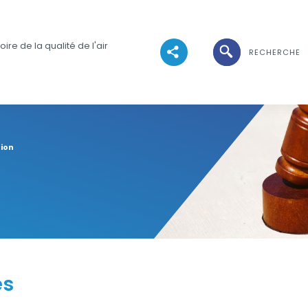
Ouvrir la recher
ire de la qualité de l'air
RECHERCHE
Voir les réseaux sociaux
ion
es