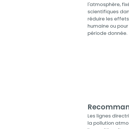
l'atmosphère, fi
scientifiques dan
réduire les effet
humaine ou pour 
période donnée.
Recomman
Contenu
Les lignes direct
la pollution atmo