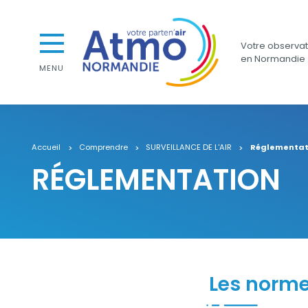
Aller au contenu
Aller au premier menu de navigation
Atmo Normandie
Aller à la recherche
Votre observato
en Normandie
MENU
Accueil
Comprendre
SURVEILLANCE DE L'AIR
Réglementat
RÉGLEMENTATION
Contenu
Les norm