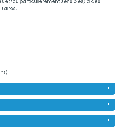
s et/ou particulièrement sensibles) à des
taires.
ent)