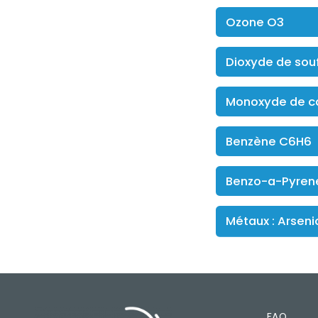
Ozone O3
Dioxyde de sou
Monoxyde de c
Benzène C6H6
Benzo-a-Pyren
Métaux : Arseni
FAQ