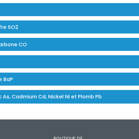
fre SO2
arbone CO
e BaP
c As, Cadmium Cd, Nickel Ni et Plomb Pb
POLITIQUE DE