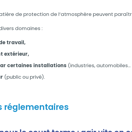
tière de protection de l’atmosphère peuvent paraît
 divers domaines :
 de travail,
t extérieur,
 par certaines installations
(industries, automobiles...
ur
(public ou privé).
ns réglementaires