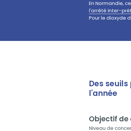
Texte
En Normandie, ces
l'arrêté inter-pr
Pour le dioxyde d
Des seuils 
Contenu
l'année
Objectif de
Contenu
Niveau de concen