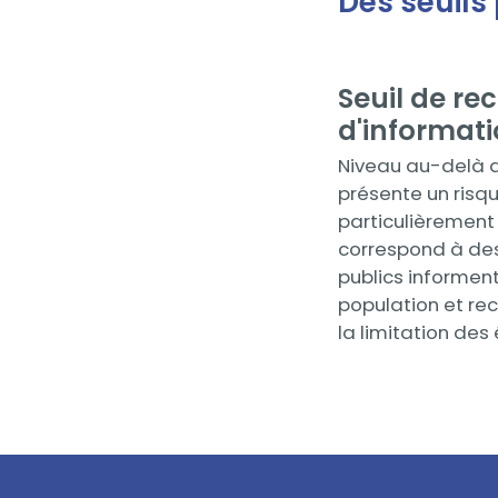
Des seuils 
Seuil de r
Contenu
d'informat
Niveau au-delà d
présente un risq
particulièrement 
correspond à des
publics informent
population et r
la limitation des