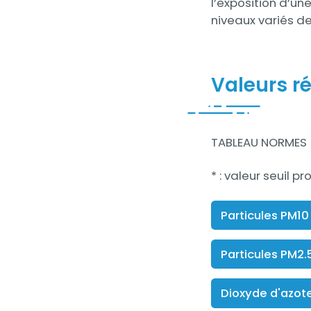
l’exposition d’u
niveaux variés d
Valeurs r
Contenu
TABLEAU NORMES
* : valeur seuil 
Particules PM10
Particules PM2.
Dioxyde d'azot