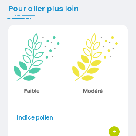
Titre
Pour aller plus loin
Indice pollen
Contenus
Visuel
Indice pollen
+
bouton d'ac