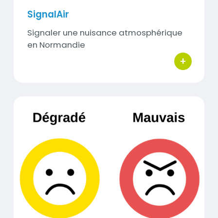
SignalAir
Sous-
Signaler une nuisance atmosphérique
titre
en Normandie
+
bouton d'ac
Indice Atmo
Visuel