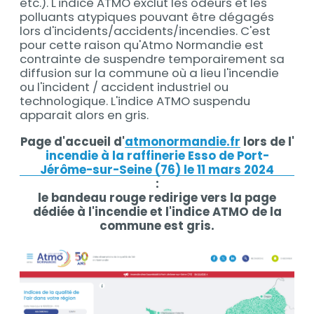
etc.). L'indice ATMO exclut les odeurs et les
polluants atypiques pouvant être dégagés
lors d'incidents/accidents/incendies. C'est
pour cette raison qu'Atmo Normandie est
contrainte de suspendre temporairement sa
diffusion sur la commune où a lieu l'incendie
ou l'incident / accident industriel ou
technologique. L'indice ATMO suspendu
apparait alors en gris.
Page d'accueil d'
atmonormandie.fr
lors de l'
incendie à la raffinerie Esso de Port-
Jérôme-sur-Seine (76) le 11 mars 2024
:
le bandeau rouge redirige vers la page
dédiée à l'incendie et l'indice ATMO de la
commune est gris.