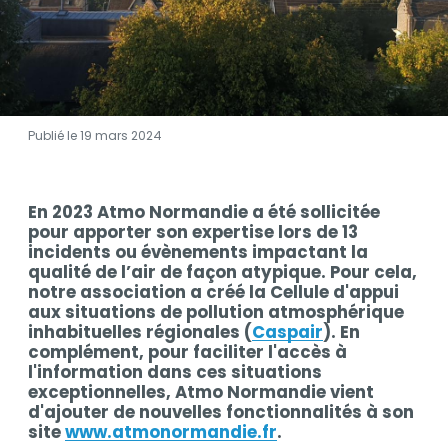
Publié le 19 mars 2024
Contenu
En 2023 Atmo Normandie a été sollicitée
Contenu
pour apporter son expertise lors de 13
incidents ou évènements impactant la
qualité de l’air de façon atypique. Pour cela,
notre association a créé la Cellule d'appui
aux situations de pollution atmosphérique
inhabituelles régionales (
Caspair
). En
complément, pour faciliter l'accès à
l'information dans ces situations
exceptionnelles, Atmo Normandie vient
d'ajouter de nouvelles fonctionnalités à son
site
www.atmonormandie.fr
.