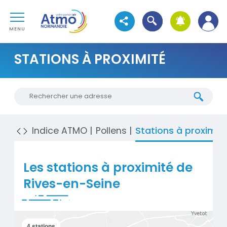
Aller au contenu
Atmo Normandie
Aller au premier menu de navigation
Ouvrir la recherche
Voir les réseaux sociaux
Aller à la recherche
MENU
STATIONS À PROXIMITÉ
Chercher une nouvelle adresse
Indice ATMO
Pollens
Stations à proximit
Les stations à proximité de
Rives-en-Seine
4
stations