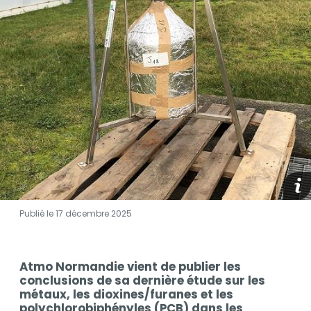
Visuel
medi
Publié le 17 décembre 2025
Contenu
Atmo Normandie vient de publier les
Contenu
conclusions de sa dernière étude sur les
métaux, les dioxines/furanes et les
polychlorobiphényles (PCB) dans les