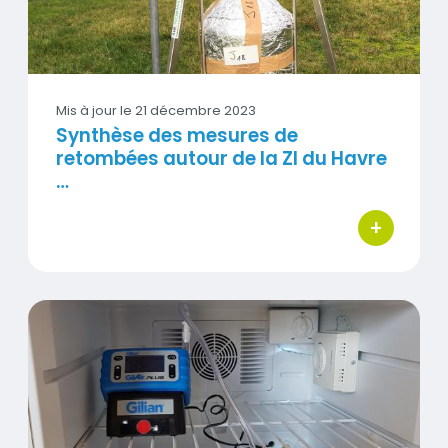
Mis à jour le
21 décembre 2023
Synthèse des mesures de
retombées autour de la ZI du Havre
…
+
bouton d'ac
Mesures de COV sur les ZI du Havre et de Port-Jé
Visuel