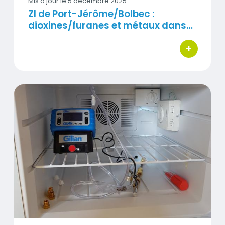
Mis à jour le
5 décembre 2025
ZI de Port-Jérôme/Bolbec :
dioxines/furanes et métaux dans…
+
bouton d'ac
Nouveau rapport : mesures de COV dans les ZI du
Visuel