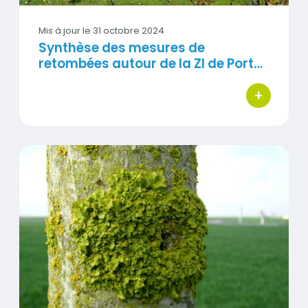
Mis à jour le
31 octobre 2024
Synthèse des mesures de
retombées autour de la ZI de Port…
+
bouton d'ac
Synthèse des mesures de retombées autour de la 
Contenus
Visuel