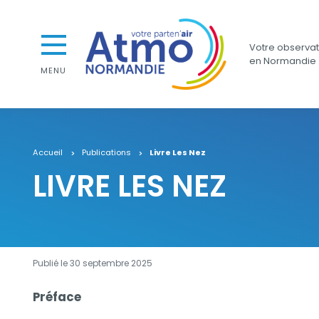
Aller au contenu
Aller au premier menu de navigation
Atmo Normandie
Aller à la recherche
Votre observato
en Normandie
MENU
Accueil
Publications
Livre Les Nez
LIVRE LES NEZ
Publié le 30 septembre 2025
Description
Préface