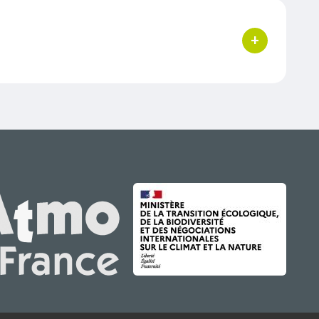
+
bouton d'acti
IMAGE