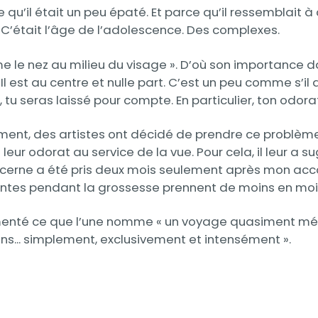
u’il était un peu épaté. Et parce qu’il ressemblait à 
» C’était l’âge de l’adolescence. Des complexes.
me le nez au milieu du visage ». D’où son importance d
 est au centre et nulle part. C’est un peu comme s’il 
 tu seras laissé pour compte. En particulier, ton odora
ent, des artistes ont décidé de prendre ce problème à
eur odorat au service de la vue. Pour cela, il leur a s
 concerne a été pris deux mois seulement après mon a
nantes pendant la grossesse prennent de moins en moi
menté ce que l’une nomme « un voyage quasiment médita
sens... simplement, exclusivement et intensément ».