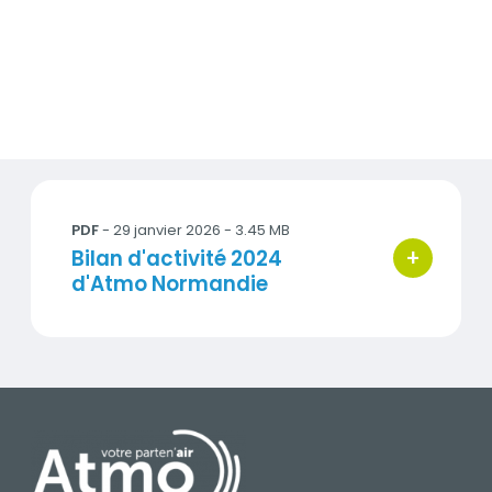
Documents
BilanActivite2024_AtmoNormandie.pdf
PDF
- 29 janvier 2026 - 3.45 MB
+
Titre
Bilan d'activité 2024
bouton d'ac
d'Atmo Normandie
PIED DE PAGE