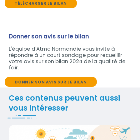
TÉLÉCHARGER LE BILAN
Contenu
Donner son avis sur le bilan
L'équipe d'Atmo Normandie vous invite à
répondre à un court sondage pour recueillir
votre avis sur son bilan 2024 de la qualité de
l'air.
DONNER SON AVIS SUR LE BILAN
Titre
Ces contenus peuvent aussi
vous intéresser
Polluants de l'air
Contenus