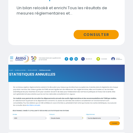
Un bilan relooké et enrichi Tous les résultats de
mesures réglementaires et…
CONSULTER
Titre
Statistiques annuelles des données de mesure
Contenu
Visuel