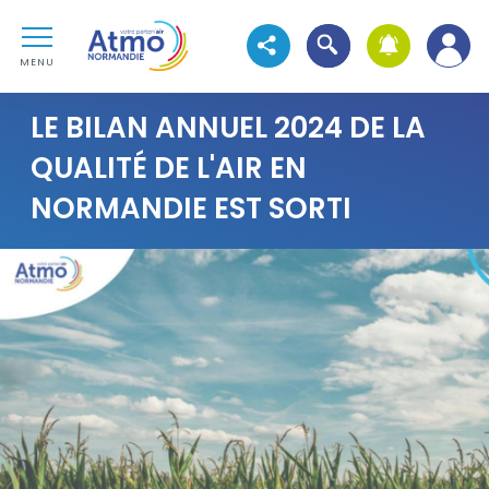
Aller au contenu
Atmo Normandie
Aller au premier menu de navigation
Ouvrir la recherche
Voir les réseaux sociaux
Aller à la recherche
MENU
LE BILAN ANNUEL 2024 DE LA
QUALITÉ DE L'AIR EN
NORMANDIE EST SORTI
Visuel