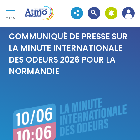
Aller au contenu
Atmo Normandie
Aller au premier menu de navigation
Ouvrir la recherche
Voir les réseaux sociaux
Aller à la recherche
MENU
COMMUNIQUÉ DE PRESSE SUR
LA MINUTE INTERNATIONALE
DES ODEURS 2026 POUR LA
NORMANDIE
Visuel