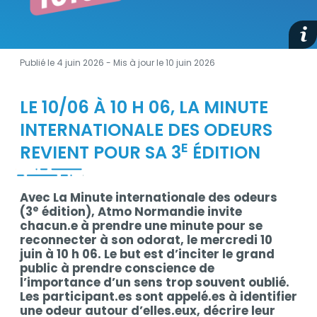
medi
Publié le 4 juin 2026 - Mis à jour le
10 juin 2026
LE 10/06 À 10 H 06, LA MINUTE
Description
INTERNATIONALE DES ODEURS
E
REVIENT POUR SA 3
ÉDITION
Avec La Minute internationale des odeurs
e
(3
édition), Atmo Normandie invite
chacun.e à prendre une minute pour se
reconnecter à son odorat, le mercredi 10
juin à 10 h 06. Le but est d’inciter le grand
public à prendre conscience de
l’importance d’un sens trop souvent oublié.
Les participant.es sont appelé.es à identifier
une odeur autour d’elles.eux, décrire leur