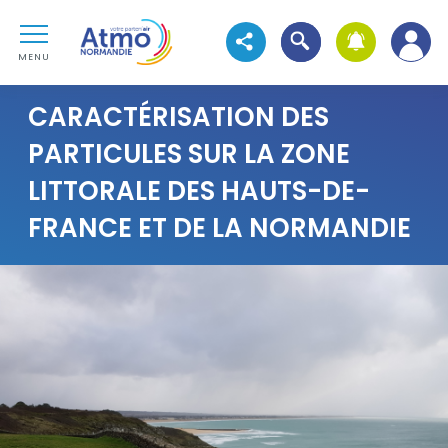
Aller au contenu
Atmo Normandie
Aller au premier menu de navigation
Ouvrir la recherche
Voir les réseaux sociaux
Aller à la recherche
MENU
CARACTÉRISATION DES
PARTICULES SUR LA ZONE
LITTORALE DES HAUTS-DE-
FRANCE ET DE LA NORMANDIE
Visuel