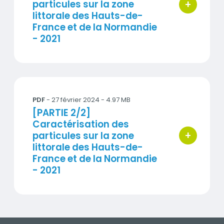
+
particules sur la zone
bouton d'ac
littorale des Hauts-de-
France et de la Normandie
- 2021
Rapport_CARA_littoral_PMF_VF.pdf
PDF
-
27 février 2024
- 4.97 MB
Titre
[PARTIE 2/2]
Caractérisation des
+
particules sur la zone
bouton d'ac
littorale des Hauts-de-
France et de la Normandie
- 2021