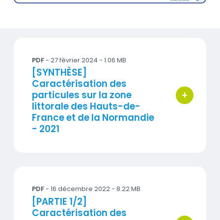
Documents
Synthèse CARA littoral_VF.pdf
PDF
-
27 février 2024
- 1.06 MB
Titre
[SYNTHÈSE]
Caractérisation des
+
particules sur la zone
bouton d'ac
littorale des Hauts-de-
France et de la Normandie
- 2021
CARA_Littoral 2021_1.pdf
PDF
-
16 décembre 2022
- 8.22 MB
Titre
[PARTIE 1/2]
Caractérisation des