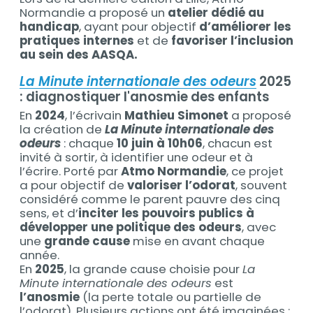
Normandie a proposé un
atelier dédié au
handicap
, ayant pour objectif
d’améliorer les
pratiques internes
et de
favoriser l’inclusion
au sein des AASQA.
La Minute internationale des odeurs
2025
: diagnostiquer l'anosmie des enfants
En
2024
, l’écrivain
Mathieu Simonet
a proposé
la création de
La Minute internationale des
odeurs
: chaque
10 juin à 10h06
, chacun est
invité à sortir, à identifier une odeur et à
l’écrire. Porté par
Atmo Normandie
, ce projet
a pour objectif de
valoriser l’odorat
, souvent
considéré comme le parent pauvre des cinq
sens, et d’
inciter les pouvoirs publics à
développer une politique des odeurs
, avec
une
grande cause
mise en avant chaque
année.
En
2025
, la grande cause choisie pour
La
Minute internationale des odeurs
est
l’anosmie
(la perte totale ou partielle de
l’odorat). Plusieurs actions ont été imaginées :