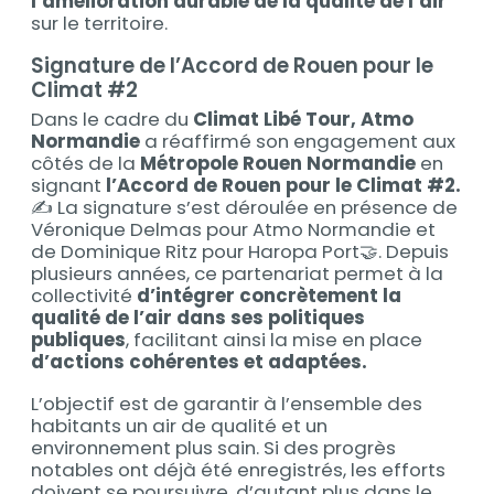
l’amélioration durable de la qualité de l’air
sur le territoire.
Signature de l’Accord de Rouen pour le
Climat #2
Dans le cadre du
Climat Libé Tour, Atmo
Normandie
a réaffirmé son engagement aux
côtés de la
Métropole Rouen Normandie
en
signant
l’Accord de Rouen pour le Climat #2.
✍️ La signature s’est déroulée en présence de
Véronique Delmas pour Atmo Normandie et
de Dominique Ritz pour Haropa Port🤝. Depuis
plusieurs années, ce partenariat permet à la
collectivité
d’intégrer concrètement la
qualité de l’air dans ses politiques
publiques
, facilitant ainsi la mise en place
d’actions cohérentes et adaptées.
L’objectif est de garantir à l’ensemble des
habitants un air de qualité et un
environnement plus sain. Si des progrès
notables ont déjà été enregistrés, les efforts
doivent se poursuivre, d’autant plus dans le