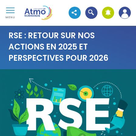
Aller au contenu
Atmo Normandie
Aller au premier menu de navigation
Ouvrir la recherche
Voir les réseaux sociaux
Aller à la recherche
MENU
RSE : RETOUR SUR NOS
ACTIONS EN 2025 ET
PERSPECTIVES POUR 2026
Visuel