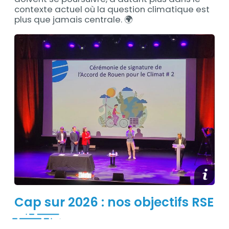
contexte actuel où la question climatique est
plus que jamais centrale. 🌍
media_
Cap sur 2026 : nos objectifs RSE