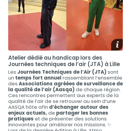
media_
Atelier dédié au handicap lors des
Journées techniques de l’air (JTA) à Lille
Les
Journées Techniques de l’Air (JTA)
sont
un
temps fort annuel
rassemblant l’ensemble
des
Associations agréées de surveillance de
la qualité de l’air (Aasqa)
de chaque région.
Ces rencontres permettent aux experts de la
qualité de l’air de se retrouver au sein d’une
AASQA hôte afin
d’échanger autour des
enjeux actuels,
de
partager les bonnes
pratiques
et de présenter des solutions
innovantes pour améliorer nos missions. ✨
Lors de la dernière édition à Lille, Atmo