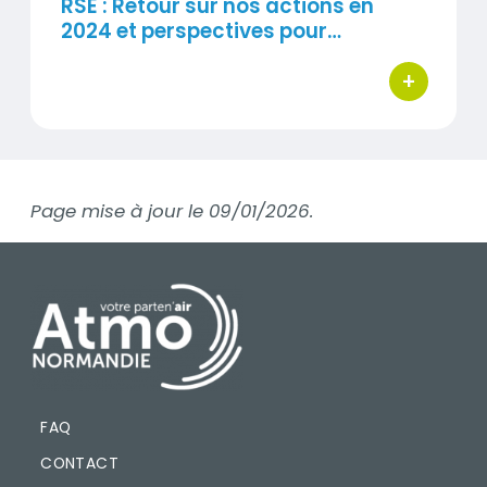
RSE : Retour sur nos actions en
2024 et perspectives pour…
+
bouton d'ac
Page mise à jour le 09/01/2026.
Contenu
PIED DE PAGE
FAQ
CONTACT