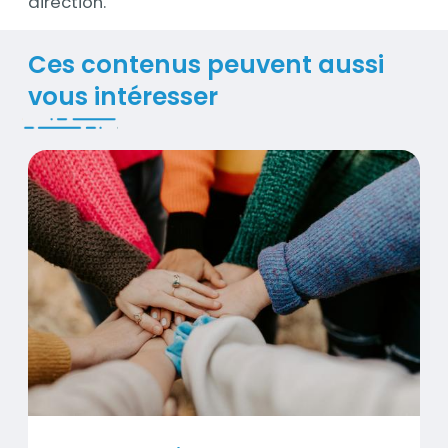
direction.
Titre
Ces contenus peuvent aussi
vous intéresser
RSE : Nos actions
Contenus
Visuel