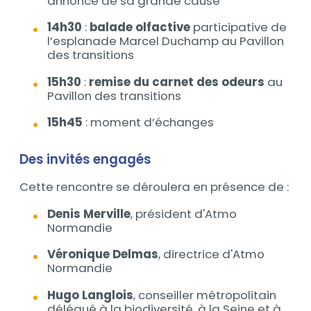
annonce de sa grande cause
14h30
:
balade olfactive
participative de
l’esplanade Marcel Duchamp au Pavillon
des transitions
15h30
:
remise du carnet des odeurs
au
Pavillon des transitions
15h45
: moment d’échanges
Des invités engagés
Cette rencontre se déroulera en présence de :
Denis Merville
, président d'Atmo
Normandie
Véronique Delmas
, directrice d'Atmo
Normandie
Hugo Langlois
, conseiller métropolitain
délégué à la biodiversité, à la Seine et à