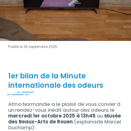
Publié le 26 septembre 2025
Contenu
1er bilan de la Minute
internationale des odeurs
Atmo Normandie a le plaisir de vous convier à
Contenu
un rendez-vous inédit autour des odeurs, le
mercredi 1er octobre 2025 à 13h45
au
Musée
des Beaux-Arts de Rouen
(esplanade Marcel
Duchamp).