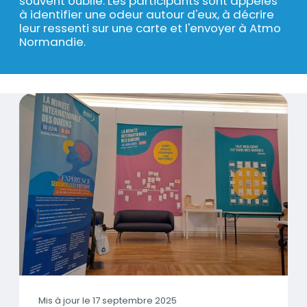
souvent oublié. Les participants sont appelés
à identifier une odeur autour d'eux, à décrire
leur ressenti sur une carte et l'envoyer à Atmo
Normandie.
La Minute internationale des odeurs s'invite au M
Contenus
Visuel
Mis à jour le
17 septembre 2025