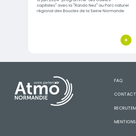
capitales" avec la "Rando Nez" au Parc naturel
régional des Boucles de la Seine Normande
+
bouton
PIED DE PAGE
FAQ
CONTAC
RECRUTE
MENTIONS