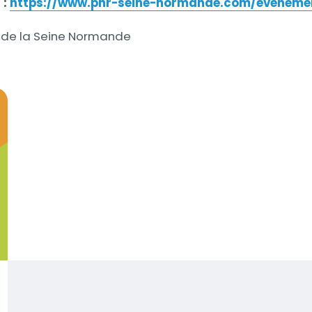
 :
https://www.pnr-seine-normande.com/eveneme
es de la Seine Normande