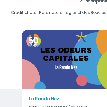
🔗 Inscription
Crédit photo : Parc naturel régional des Boucl
La Rando Nez
Contenus
Visuel
La Rando Nez
16 juin 2024 : programme "Les Odeurs