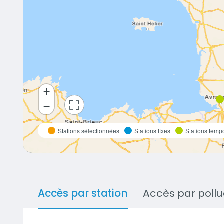
+
−
bouton d'actions
Stations sélectionnées
Stations fixes
Stations temp
Accès par station
Accès par poll