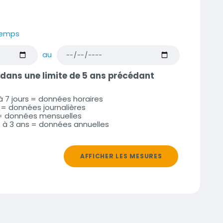
temps
au
 dans une limite de 5 ans précédant
à 7 jours = données horaires
n = données journalières
s = données mensuelles
e à 3 ans = données annuelles
AFFICHER LES MESURES