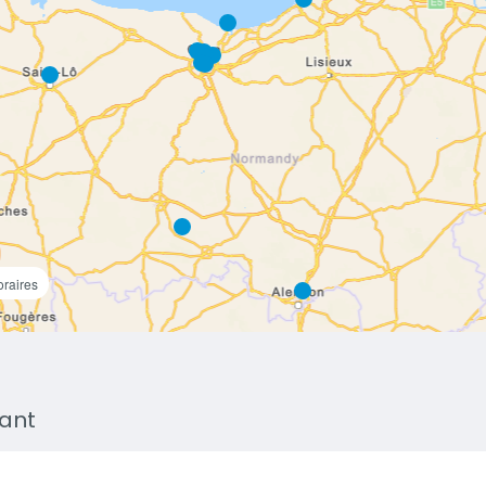
oraires
uant