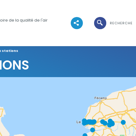
Ouvrir la recher
ire de la qualité de l'air
RECHERCHE
Voir les réseaux sociaux
 stations
IONS