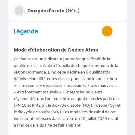
NO
Dioxyde d'azote
2
Légende
Mode d'élaboration de l'indice Atmo
Informations
Cet indice est un indicateur journalier qualificatif de la
qualité de l’air calculé à l'échelle de chaque commune de la
région Normande.
L'indice se décline en 6 qualificatifs
définis selon différentes classes pour six polluants : « bon
», « moyen », « dégradé », « mauvais », « très mauvais »,
« extrêmement mauvais ». Il intègre les polluants
réglementés que l'on rencontre au quotidien : les particules
(PM10 et PM2.5), le dioxyde d’azote (NO
), l’ozone (O
) et
2
3
le dioxyde de soufre (SO
). Les modalités de calcul de cet
2
indice sont précisées dans l’arrêté du 10 juillet 2020 relatif
à l'indice de la qualité de l'air ambiant.