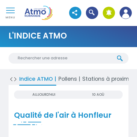
Aller au contenu
Atmo Normandie
Aller au premier menu de navigation
Ouvrir la recherche
Voir les réseaux sociaux
Aller à la recherche
MENU
L'INDICE ATMO
Chercher une nouvelle adresse
Indice ATMO
Pollens
Stations à proximité
AUJOURD'HUI
10 AOÛ
Qualité de l'air à Honfleur