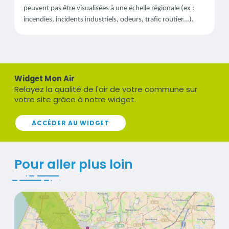
peuvent pas être visualisées à une échelle régionale (ex :
incendies, incidents industriels, odeurs, trafic routier...).
Titre
Widget Mon Air
Relayez la qualité de l'air de votre commune sur
Texte
votre site grâce à notre widget.
ACCÉDER AU WIDGET
Pour aller plus loin